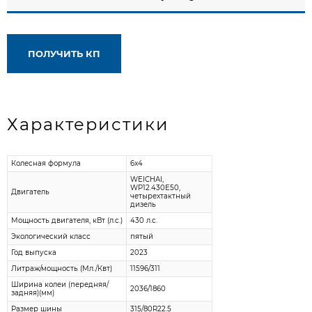
ПОЛУЧИТЬ КП
Характеристики
Колесная формула
6x4
WEICHAI,
WP12.430E50,
Двигатель
четырехтактный
дизель
Мощность двигателя, кВт (л.с.)
430 л.с.
Экологический класс
пятый
Год выпуска
2023
Литраж/мощность (Мл./Квт)
11596/311
Ширина колеи (передняя/
2036/1860
задняя)(мм)
Размер шины
315/80R22.5