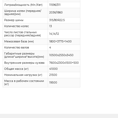
Литраж/мощность (Мл./Квт)
11596/311
Ширина колеи (передняя/
2036/1860
задняя)(мм)
Размер шины
315/80R22.5
Количество колес
13
Число листов стальных
14,14/12
рессор (передняя/задняя)
Межосевая база (мм)
1800+3775+1400
Количество валов
4
Габаритные размеры
10500х2550х3450
(длина*ширина*высота)(мм)
Внутренние размеры кузова
7600х2300х1500+500
Общая масса (кг)
41000
Номинальная нагрузка (кг)
21500
Масса в рабочем состоянии
19500
(кг)